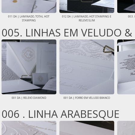
011 DA | LAMINADO, TOTAL HOT
012 DA | LAMINADO, HOT STAMPING E
003 
STAMPING
RELEVO SLIM
005. LINHAS EM VELUDO 
001 DA | RELEVO DIAMOND
001 DA | FORRO EM VELUDO BRANCO
006 . LINHA ARABESQUE